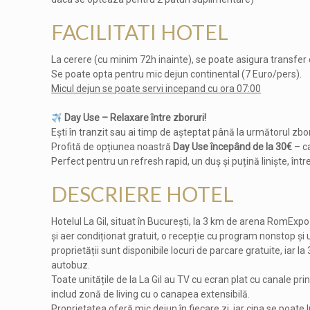
FACILITATI HOTEL
La cerere (cu minim 72h inainte), se poate asigura transfer 
Se poate opta pentru mic dejun continental (7 Euro/pers).
Micul dejun se poate servi incepand cu ora 07:00
Day Use – Relaxare între zboruri!
Ești în tranzit sau ai timp de așteptat până la următorul zbo
Profită de opțiunea noastră
Day Use începând de la 30€
– c
Perfect pentru un refresh rapid, un duș și puțină liniște, într
DESCRIERE HOTEL
Hotelul La Gil, situat în București, la 3 km de arena RomExpo
și aer condiționat gratuit, o recepție cu program nonstop și 
proprietății sunt disponibile locuri de parcare gratuite, iar la
autobuz.
Toate unitățile de la La Gil au TV cu ecran plat cu canale prin
includ zonă de living cu o canapea extensibilă.
Proprietatea oferă mic dejun în fiecare zi, iar cina se poate 