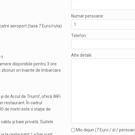
Numar persoane:
catre aeroport (taxa 7 Euro/ruta)
Telefon:
Alte detalii:
r?
amere disponibile pentru 3 ore.
e zboruri ori înainte de îmbarcare.
 și de Arcul de Triumf, oferă WiFi
un restaurant. În cadrul
 30 de metri este o stație de
 cablu și baie privată. Suitele
Mic dejun (7 Euro / zi / persoan
lua la restaurant. La bar sunt