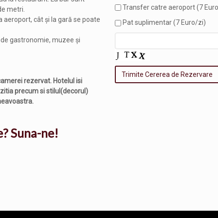
Transfer catre aeroport (7 Euro
de metri.
la aeroport, cât și la gară se poate
Pat suplimentar (7 Euro/zi)
ți de gastronomie, muzee și
camerei rezervat. Hotelul isi
itia precum si stilul(decorul)
mneavoastra.
e? Suna-ne!