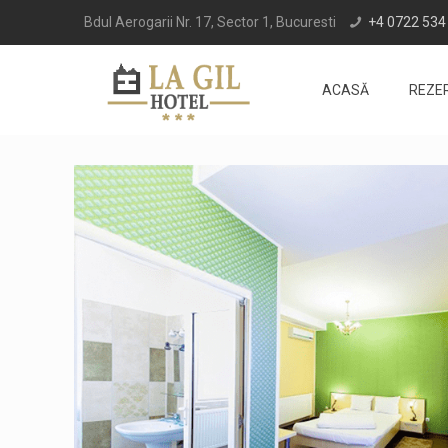
Bdul Aerogarii Nr. 17, Sector 1, Bucuresti
+4 0722 534
ACASĂ
REZER