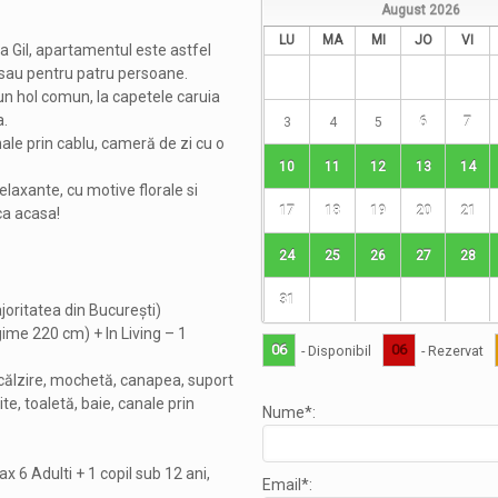
August
2026
LU
MA
MI
JO
VI
a Gil, apartamentul este astfel
i sau pentru patru persoane.
un hol comun, la capetele caruia
a.
3
4
5
6
7
ale prin cablu, cameră de zi cu o
10
11
12
13
14
elaxante, cu motive florale si
17
18
19
20
21
ca acasa!
24
25
26
27
28
31
ritatea din Bucureşti)
ime 220 cm) + In Living – 1
06
06
- Disponibil
- Rezervat
ncălzire, mochetă, canapea, suport
te, toaletă, baie, canale prin
Nume*:
x 6 Adulti + 1 copil sub 12 ani,
Email*: