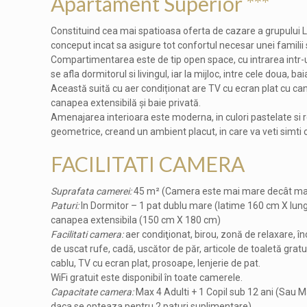
Apartament Superior ***
Constituind cea mai spatioasa oferta de cazare a grupului L
conceput incat sa asigure tot confortul necesar unei famili
Compartimentarea este de tip open space, cu intrarea intr-
se afla dormitorul si livingul, iar la mijloc, intre cele doua, bai
Această suită cu aer condiționat are TV cu ecran plat cu can
canapea extensibilă și baie privată.
Amenajarea interioara este moderna, in culori pastelate si r
geometrice, creand un ambient placut, in care va veti simti 
FACILITATI CAMERA
Suprafata camerei:
45 m² (Camera este mai mare decât majo
Paturi:
In Dormitor – 1 pat dublu mare (latime 160 cm X lung
canapea extensibila (150 cm X 180 cm)
Facilitati camera:
aer condiţionat, birou, zonă de relaxare, î
de uscat rufe, cadă, uscător de păr, articole de toaletă gratui
cablu, TV cu ecran plat, prosoape, lenjerie de pat.
WiFi gratuit este disponibil în toate camerele.
Capacitate camera:
Max 4 Adulti + 1 Copil sub 12 ani (Sau Ma
daca se opteaza pentru 2 paturi suplimentare)